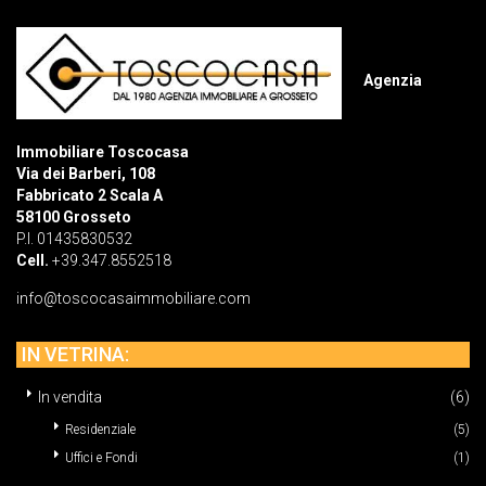
Agenzia
Immobiliare Toscocasa
Via dei Barberi, 108
Fabbricato 2 Scala A
58100 Grosseto
P.I. 01435830532
Cell.
+39.347.8552518
info@toscocasaimmobiliare.com
IN VETRINA:
In vendita
(6)
Residenziale
(5)
Uffici e Fondi
(1)