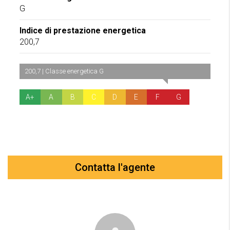
G
Indice di prestazione energetica
200,7
200,7 | Classe energetica G
A+
A
B
C
D
E
F
G
Contatta l'agente