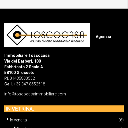
Agenzia
Immobiliare Toscocasa
Via dei Barberi, 108
Fabbricato 2 Scala A
58100 Grosseto
P.I. 01435830532
Cell.
+39.347.8552518
info@toscocasaimmobiliare.com
IN VETRINA:
In vendita
(6)