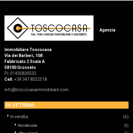
Agenzia
Immobiliare Toscocasa
Via dei Barberi, 108
Fabbricato 2 Scala A
58100 Grosseto
P.I. 01435830532
Cell.
+39.347.8552518
info@toscocasaimmobiliare.com
IN VETRINA:
In vendita
(6)
Residenziale
(5)