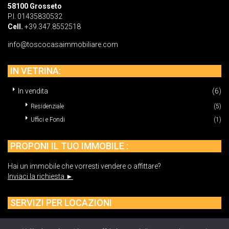
58100 Grosseto
P.I. 01435830532
Cell.
+39.347.8552518
info@toscocasaimmobiliare.com
IN VETRINA:
In vendita
(6)
Residenziale
(5)
Uffici e Fondi
(1)
PROPONI IL TUO IMMOBILE :
Hai un immobile che vorresti vendere o affittare?
Inviaci la richiesta ►
SERVIZI PER LOCAZIONI
Hai bisogno di aiuto per gestire la locazione del tuo immobile?